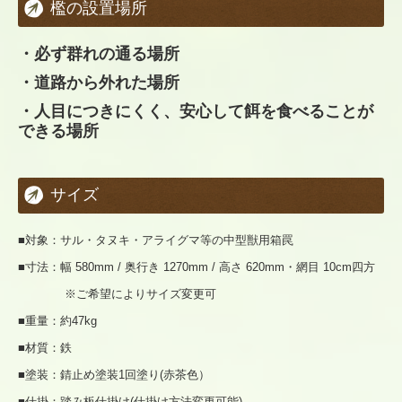
檻の設置場所
・必ず群れの通る場所
・道路から外れた場所
・人目につきにくく、安心して餌を食べることが
できる場所
サイズ
■対象：サル・タヌキ・アライグマ等の中型獣用箱罠
■寸法：幅 580mm / 奥行き 1270mm / 高さ 620mm・網目 10cm四方
※ご希望によりサイズ変更可
■重量：約47kg
■材質：鉄
■塗装：錆止め塗装1回塗り(赤茶色）
■仕掛：踏み板仕掛け(仕掛け方法変更可能)