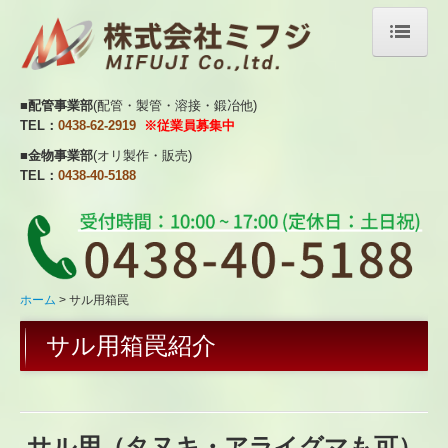
ホーム
■
配管事業部
(
配管・製管・溶接・鍛冶他)
大型獣用箱罠
TEL：
0438-62-2919
※
従業員募集中
■
金物事業部
(オリ
製作・販売)
サル用箱罠
TEL：
0438-40-5188
ミフジトラップのこだわり
配管事業部・会社概要
お問い合わせ
ホーム
サル用箱罠
１
サル用箱罠紹介
サル用（タヌキ・アライグマも可）