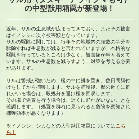
の中型獣用箱罠が新登場！
近年、サルの生息域が広まってきており、またその被害
はイノシシに次ぐ被害額となっています。
サルの駆除に関しては、毎年その地域内の頭数の半分を
駆除すれば生息数が減ると言われていますが、本格的な
駆除を行っているところは少なく、被害額が年々増えて
います。サルの生息数を減らすよう、対策を考える必要
があります。
サルは警戒が強いため、檻の中に餌を置き、数日間餌付
けをしてから捕獲します。
サルを捕獲後、檻の近くに群
れがいる場合は、殺処分を避け檻を回収します。
その場で処置を行う場合は、近くに群れがいないことを
確認します。（処置を群れに見られると危険を察知され
捕獲効率が悪くなります）
※イノシシ、シカなどの大型獣用箱罠については
こち
ら！